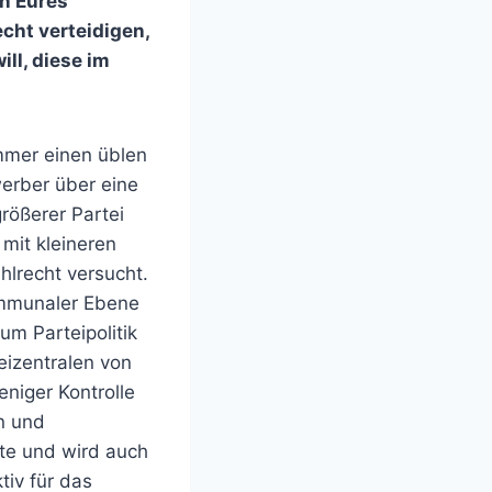
en Eures
cht verteidigen,
ll, diese im
mmer einen üblen
erber über eine
rößerer Partei
mit kleineren
lrecht versucht.
kommunaler Ebene
um Parteipolitik
izentralen von
niger Kontrolle
en und
ste und wird auch
iv für das