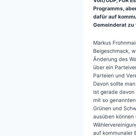
Volt/ÖDP, FÜR Es
Programms, aber 
dafür auf kommun
Gemeinderat zu v
Markus Frohnmai
Beigeschmack, we
Änderung des Wah
über ein Parteiv
Parteien und Ver
Davon sollte man 
ist gerade davon
mit so genannten
Grünen und Schwa
ausüben können un
Wählervereinigun
auf kommunaler E