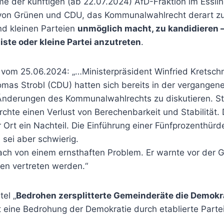
me der künftigen (ab 22.07.2024) AfD-Fraktion im Essl
von Grünen und CDU, das Kommunalwahlrecht derart zu
nd kleinen Parteien
unmöglich macht, zu kandidieren –
iste oder kleine Partei anzutreten
.
g vom 25.06.2024: „…Ministerpräsident Winfried Kretsc
omas Strobl (CDU) hatten sich bereits in der vergange
nderungen des Kommunalwahlrechts zu diskutieren. Str
ürchte einen Verlust von Berechenbarkeit und Stabilität. 
r Ort ein Nachteil. Die Einführung einer Fünfprozenthürd
ei aber schwierig.
ch von einem ernsthaften Problem. Er warnte vor der G
sen vertreten werden.“
el „
Bedrohen zersplitterte Gemeinderäte die Demokr
eit eine Bedrohung der Demokratie durch etablierte Parte