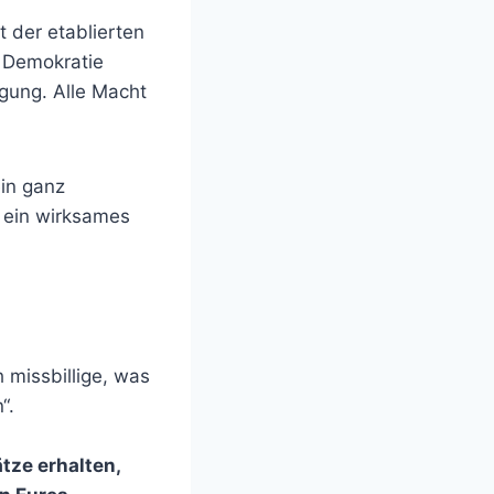
 der etablierten
 Demokratie
igung. Alle Macht
ein ganz
d ein wirksames
h missbillige, was
“.
tze erhalten,