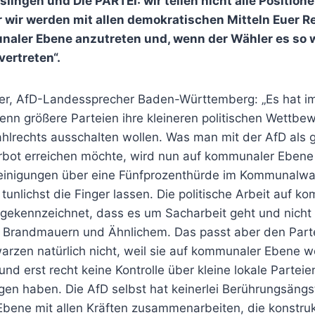
slingen und Die PARTEI: wir teilen nicht alle Position
wir werden mit allen demokratischen Mitteln Euer Re
aler Ebene anzutreten und, wenn der Wähler es so wi
ertreten“.
er, AfD-Landessprecher Baden-Württemberg: „Es hat i
nn größere Parteien ihre kleineren politischen Wettbew
lrechts ausschalten wollen. Was man mit der AfD als g
erbot erreichen möchte, wird nun auf kommunaler Ebene 
einigungen über eine Fünfprozenthürde im Kommunalwah
tunlichst die Finger lassen. Die politische Arbeit auf 
 gekennzeichnet, dass es um Sacharbeit geht und nicht 
 Brandmauern und Ähnlichem. Das passt aber den Parte
rzen natürlich nicht, weil sie auf kommunaler Ebene we
d erst recht keine Kontrolle über kleine lokale Partei
gen haben. Die AfD selbst hat keinerlei Berührungsäng
bene mit allen Kräften zusammenarbeiten, die konstrukt