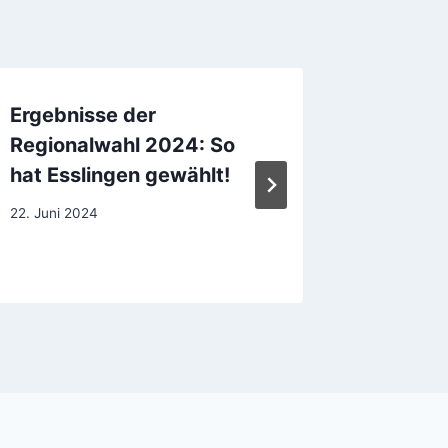
Ergebnisse der
Stadträ
Regionalwahl 2024: So
(CDU) 
hat Esslingen gewählt!
erwisch
22. Juni 2024
30. Januar