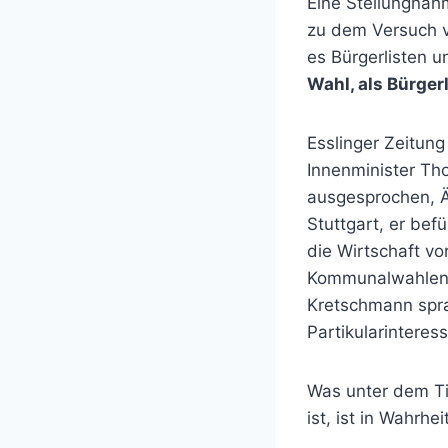
Eine Stellungnah
zu dem Versuch 
es Bürgerlisten u
Wahl, als Bürgerl
Esslinger Zeitun
Innenminister Th
ausgesprochen, Ä
Stuttgart, er bef
die Wirtschaft vo
Kommunalwahlen s
Kretschmann spra
Partikularinteres
Was unter dem Tit
ist, ist in Wahrh