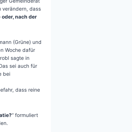
inger Gemeinderat
 verändern, dass
 oder, nach der
hmann (Grüne) und
nen Woche dafür
obl sagte in
Das sei auch für
e bei
efahr, dass reine
atie?
“ formuliert
ien.