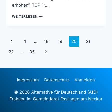
erhöhen“. TOP 1:…
AUS
WEITERLESEN
DEM
VERWALTUNGSAUSSCHUSS
AM
02.06.2025:
Seitennavigation
Vorherige
1
…
18
19
20
21
ZUKUNFT
DER
Seite
Nächste
22
…
35
STADTBÜCHEREI,
ÄNDERUNG
Seite
DER
DEZERNATSSTRUKTUR,
AKTUELLER
STAND
Impressum
Datenschutz
Anmelden
DER
GRUNDSTEUERREFORM
© 2026 Alternative für Deutschland (AfD)
2025…
Fraktion im Gemeinderat Esslingen am Neckar