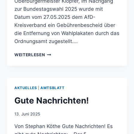
Oberbürgermeister Klopfer, im Nachgang
zur Bundestagswahl 2025 wurde mit
Datum vom 27.05.2025 dem AfD-
Kreisverband ein Gebührenbescheid über
die Entfernung von Wahlplakaten durch das
Ordnungsamt zugestellt….
ANFRAGE
WEITERLESEN
BEZÜGLICH
DER
ABRECHNUNG
VON
PLAKATENTFERNUNGEN
AKTUELLES
|
AMTSBLATT
NACH
DER
Gute Nachrichten!
BUNDESTAGSWAHL
2025
13. Juni 2025
Von Stephan Köthe Gute Nachrichten! Es