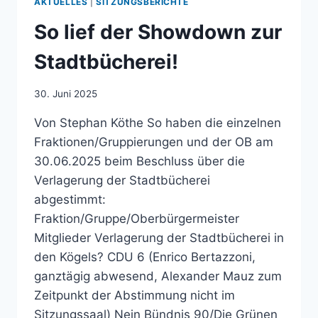
AKTUELLES
|
SITZUNGSBERICHTE
MIT
DER
So lief der Showdown zur
GEMEINDEORDNUNG
Stadtbücherei!
30. Juni 2025
Von Stephan Köthe So haben die einzelnen
Fraktionen/Gruppierungen und der OB am
30.06.2025 beim Beschluss über die
Verlagerung der Stadtbücherei
abgestimmt:
Fraktion/Gruppe/Oberbürgermeister
Mitglieder Verlagerung der Stadtbücherei in
den Kögels? CDU 6 (Enrico Bertazzoni,
ganztägig abwesend, Alexander Mauz zum
Zeitpunkt der Abstimmung nicht im
Sitzungssaal) Nein Bündnis 90/Die Grünen