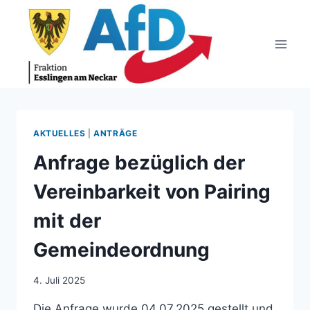
Zum
Inhalt
springen
AKTUELLES
|
ANTRÄGE
Anfrage bezüglich der
Vereinbarkeit von Pairing
mit der
Gemeindeordnung
4. Juli 2025
Die Anfrage wurde 04.07.2025 gestellt und