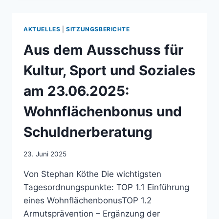
IN
ESSLINGEN
BIST
AKTUELLES
|
SITZUNGSBERICHTE
UND
JETZT
Aus dem Ausschuss für
INNERHALB
DER
Kultur, Sport und Soziales
STADT
UMZIEHST,
am 23.06.2025:
SCHENKT
DIR
Wohnflächenbonus und
DIE
STADT
Schuldnerberatung
ESSLINGEN
3000-
23. Juni 2025
7500
EURO
Von Stephan Köthe Die wichtigsten
–
Tagesordnungspunkte: TOP 1.1 Einführung
EINFACH
SO!
eines WohnflächenbonusTOP 1.2
Armutsprävention – Ergänzung der