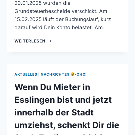
20.01.2025 wurden die
Grundsteuerbescheide verschickt. Am
15.02.2025 läuft der Buchungslauf, kurz
darauf wird Dein Konto belastet. Am…
HEUTE,
WEITERLESEN
30.06.2025,
IST
DIE
LETZTE
GELEGENHEIT,
AKTUELLES
|
NACHRICHTEN
-OHO!
DEINE
GRUNDSTEUER
Wenn Du Mieter in
DAUERHAFT
ZU
Esslingen bist und jetzt
SENKEN!
innerhalb der Stadt
umziehst, schenkt Dir die