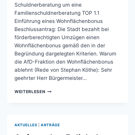
Schuldnerberatung um eine
Familienschuldnerberatung TOP 1.1
Einführung eines Wohnflächenbonus
Beschlussantrag: Die Stadt bezahlt bei
förderberechtigten Umzügen einen
Wohnflächenbonus gemäß den in der
Begründung dargelegten Kriterien. Warum
die AfD-Fraktion den Wohnflächenbonus
ablehnt (Rede von Stephan Köthe): Sehr
geehrter Herr Bürgermeister…
AUS
WEITERLESEN
DEM
AUSSCHUSS
FÜR
KULTUR,
SPORT
AKTUELLES
|
ANTRÄGE
UND
SOZIALES