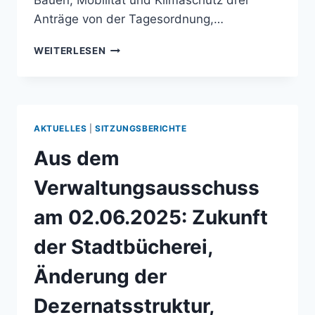
Bauen, Mobilität und Klimaschutz drei
Anträge von der Tagesordnung,…
ENTSCHEIDUNG
WEITERLESEN
ÜBER
DIE
BEBAUUNG
DES
FRÜHEREN
AKTUELLES
|
SITZUNGSBERICHTE
VFL-
POST-
Aus dem
GELÄNDES
VERTAGT!
Verwaltungsausschuss
am 02.06.2025: Zukunft
der Stadtbücherei,
Änderung der
Dezernatsstruktur,