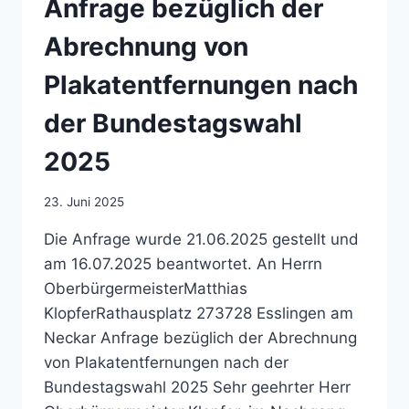
Anfrage bezüglich der
AM
23.06.2025:
Abrechnung von
WOHNFLÄCHENBONUS
UND
Plakatentfernungen nach
SCHULDNERBERATUNG
der Bundestagswahl
2025
23. Juni 2025
Die Anfrage wurde 21.06.2025 gestellt und
am 16.07.2025 beantwortet. An Herrn
OberbürgermeisterMatthias
KlopferRathausplatz 273728 Esslingen am
Neckar Anfrage bezüglich der Abrechnung
von Plakatentfernungen nach der
Bundestagswahl 2025 Sehr geehrter Herr