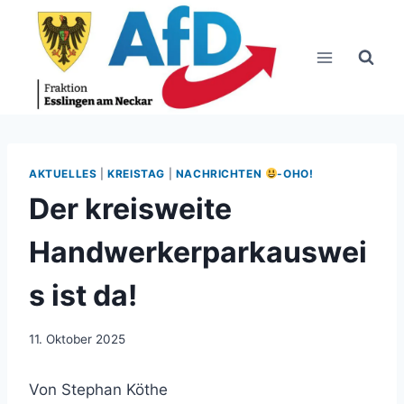
Zum
Inhalt
springen
AKTUELLES
|
KREISTAG
|
NACHRICHTEN
-OHO!
Der kreisweite
Handwerkerparkauswei
s ist da!
11. Oktober 2025
Von Stephan Köthe