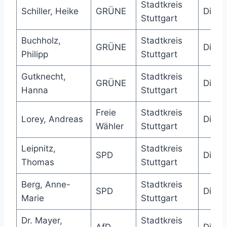
Stadtkreis
Schiller, Heike
GRÜNE
Direk
Stuttgart
Buchholz,
Stadtkreis
GRÜNE
Direk
Philipp
Stuttgart
Gutknecht,
Stadtkreis
GRÜNE
Direk
Hanna
Stuttgart
Freie
Stadtkreis
Lorey, Andreas
Direk
Wähler
Stuttgart
Leipnitz,
Stadtkreis
SPD
Direk
Thomas
Stuttgart
Berg, Anne-
Stadtkreis
SPD
Direk
Marie
Stuttgart
Dr. Mayer,
Stadtkreis
AfD
Direk