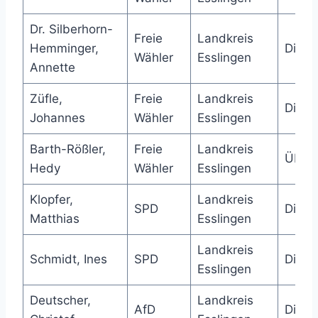
Dr. Silberhorn-
Freie
Landkreis
Hemminger,
Direk
Wähler
Esslingen
Annette
Züfle,
Freie
Landkreis
Direk
Johannes
Wähler
Esslingen
Barth-Rößler,
Freie
Landkreis
Über
Hedy
Wähler
Esslingen
Klopfer,
Landkreis
SPD
Direk
Matthias
Esslingen
Landkreis
Schmidt, Ines
SPD
Direk
Esslingen
Deutscher,
Landkreis
AfD
Direk