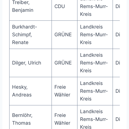
Treiber,
CDU
Rems-Murr-
Direk
Benjamin
Kreis
Burkhardt-
Landkreis
Schimpf,
GRÜNE
Rems-Murr-
Direk
Renate
Kreis
Landkreis
Dilger, Ulrich
GRÜNE
Rems-Murr-
Direk
Kreis
Landkreis
Hesky,
Freie
Rems-Murr-
Direk
Andreas
Wähler
Kreis
Landkreis
Bernlöhr,
Freie
Rems-Murr-
Direk
Thomas
Wähler
Kreis