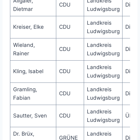
Allgaier,
Landkreis
CDU
Direk
Dietmar
Ludwigsburg
Landkreis
Kreiser, Elke
CDU
Direk
Ludwigsburg
Wieland,
Landkreis
CDU
Direk
Rainer
Ludwigsburg
Landkreis
Kling, Isabel
CDU
Direk
Ludwigsburg
Gramling,
Landkreis
CDU
Direk
Fabian
Ludwigsburg
Landkreis
Sautter, Sven
CDU
Über
Ludwigsburg
Dr. Brüx,
Landkreis
GRÜNE
Direk