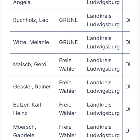
Angela
Ludwigsburg
Landkreis
Buchholz, Leo
GRÜNE
Direk
Ludwigsburg
Landkreis
Witte, Melanie
GRÜNE
Direk
Ludwigsburg
Freie
Landkreis
Maisch, Gerd
Direk
Wähler
Ludwigsburg
Freie
Landkreis
Gessler, Rainer
Direk
Wähler
Ludwigsburg
Balzer, Karl-
Freie
Landkreis
Direk
Heinz
Wähler
Ludwigsburg
Moersch,
Freie
Landkreis
Über
Gabriele
Wähler
Ludwigsburg