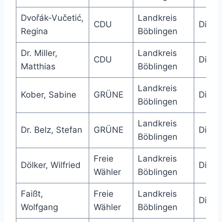
Dvořák-Vučetić,
Landkreis
CDU
Direk
Regina
Böblingen
Dr. Miller,
Landkreis
CDU
Direk
Matthias
Böblingen
Landkreis
Kober, Sabine
GRÜNE
Direk
Böblingen
Landkreis
Dr. Belz, Stefan
GRÜNE
Direk
Böblingen
Freie
Landkreis
Dölker, Wilfried
Direk
Wähler
Böblingen
Faißt,
Freie
Landkreis
Direk
Wolfgang
Wähler
Böblingen