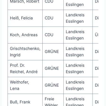
Märsch, Robert
CDU
Direk
Esslingen
Landkreis
Heiß, Felicia
CDU
Direk
Esslingen
Landkreis
Koch, Andreas
CDU
Über
Esslingen
Grischtschenko,
Landkreis
GRÜNE
Direk
Ingrid
Esslingen
Prof. Dr.
Landkreis
GRÜNE
Direk
Reichel, André
Esslingen
Weithofer,
Landkreis
GRÜNE
Direk
Lena
Esslingen
Freie
Landkreis
Buß, Frank
Direk
Wähler
Esslingen