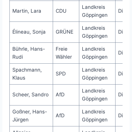
Landkreis
Martin, Lara
CDU
Direk
Göppingen
Landkreis
Élineau, Sonja
GRÜNE
Direk
Göppingen
Bührle, Hans-
Freie
Landkreis
Direk
Rudi
Wähler
Göppingen
Spachmann,
Landkreis
SPD
Direk
Klaus
Göppingen
Landkreis
Scheer, Sandro
AfD
Direk
Göppingen
Goßner, Hans-
Landkreis
AfD
Direk
Jürgen
Göppingen