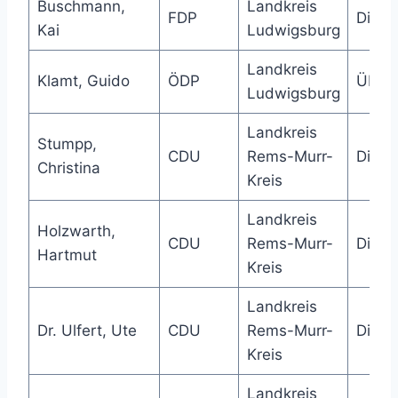
Buschmann,
Landkreis
FDP
Direk
Kai
Ludwigsburg
Landkreis
Klamt, Guido
ÖDP
Über
Ludwigsburg
Landkreis
Stumpp,
CDU
Rems-Murr-
Direk
Christina
Kreis
Landkreis
Holzwarth,
CDU
Rems-Murr-
Direk
Hartmut
Kreis
Landkreis
Dr. Ulfert, Ute
CDU
Rems-Murr-
Direk
Kreis
Landkreis