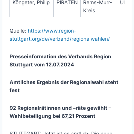
Köngeter, Philip
PIRATEN
Rems-Murr-
Über
Kreis
Quelle:
https://www.region-
stuttgart.org/de/verband/regionalwahlen/
Presseinformation des Verbands Region
Stuttgart vom 12.07.2024
Amtliches Ergebnis der Regionalwahl steht
fest
92 Regionalrätinnen und –räte gewählt –
Wahlbeteiligung bei 67,21 Prozent
STUTTGART: Jetzt ist es amtlich: Die neue