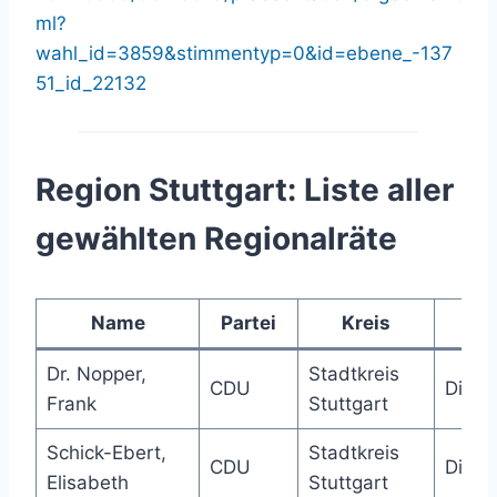
ml?
wahl_id=3859&stimmentyp=0&id=ebene_-137
51_id_22132
Region Stuttgart: Liste aller
gewählten Regionalräte
Name
Partei
Kreis
G
Dr. Nopper,
Stadtkreis
CDU
Direk
Frank
Stuttgart
Schick-Ebert,
Stadtkreis
CDU
Direk
Elisabeth
Stuttgart