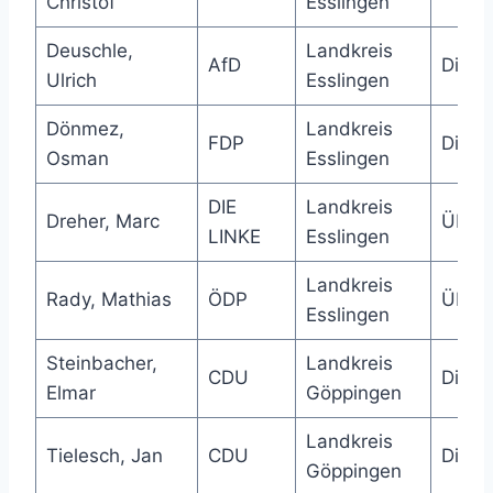
Christof
Esslingen
Deuschle,
Landkreis
AfD
Direk
Ulrich
Esslingen
Dönmez,
Landkreis
FDP
Direk
Osman
Esslingen
DIE
Landkreis
Dreher, Marc
Über
LINKE
Esslingen
Landkreis
Rady, Mathias
ÖDP
Über
Esslingen
Steinbacher,
Landkreis
CDU
Direk
Elmar
Göppingen
Landkreis
Tielesch, Jan
CDU
Direk
Göppingen