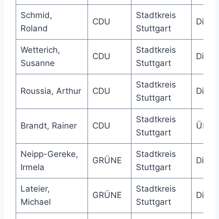
Schmid,
Stadtkreis
CDU
Direk
Roland
Stuttgart
Wetterich,
Stadtkreis
CDU
Direk
Susanne
Stuttgart
Stadtkreis
Roussia, Arthur
CDU
Direk
Stuttgart
Stadtkreis
Brandt, Rainer
CDU
Über
Stuttgart
Neipp-Gereke,
Stadtkreis
GRÜNE
Direk
Irmela
Stuttgart
Lateier,
Stadtkreis
GRÜNE
Direk
Michael
Stuttgart