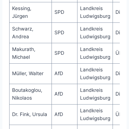
Kessing,
Landkreis
SPD
Direk
Jürgen
Ludwigsburg
Schwarz,
Landkreis
SPD
Direk
Andrea
Ludwigsburg
Makurath,
Landkreis
SPD
Über
Michael
Ludwigsburg
Landkreis
Müller, Walter
AfD
Direk
Ludwigsburg
Boutakoglou,
Landkreis
AfD
Direk
Nikolaos
Ludwigsburg
Landkreis
Dr. Fink, Ursula
AfD
Über
Ludwigsburg