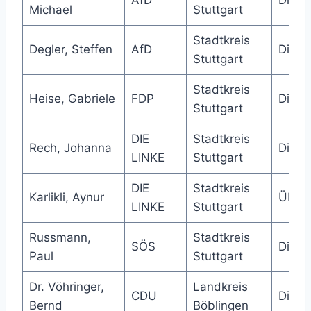
Michael
Stuttgart
Stadtkreis
Degler, Steffen
AfD
Direk
Stuttgart
Stadtkreis
Heise, Gabriele
FDP
Direk
Stuttgart
DIE
Stadtkreis
Rech, Johanna
Direk
LINKE
Stuttgart
DIE
Stadtkreis
Karlikli, Aynur
Über
LINKE
Stuttgart
Russmann,
Stadtkreis
SÖS
Direk
Paul
Stuttgart
Dr. Vöhringer,
Landkreis
CDU
Direk
Bernd
Böblingen