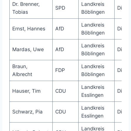
Dr. Brenner,
Landkreis
SPD
Direk
Tobias
Böblingen
Landkreis
Ernst, Hannes
AfD
Direk
Böblingen
Landkreis
Mardas, Uwe
AfD
Direk
Böblingen
Braun,
Landkreis
FDP
Direk
Albrecht
Böblingen
Landkreis
Hauser, Tim
CDU
Direk
Esslingen
Landkreis
Schwarz, Pia
CDU
Direk
Esslingen
Landkreis