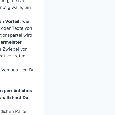
bung, die Du
 nötig wäre, um
n Vorteil
, weil
 oder Texte von
tionspartei wird
germeister
er Zwiebel von
at vertreten
 Von uns liest Du
n persönliches
shalb hast Du
tlichen Partei,