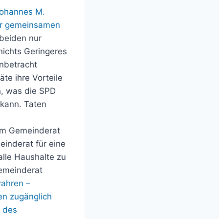
Johannes M.
ner gemeinsamen
beiden nur
nichts Geringeres
Anbetracht
te ihre Vorteile
h, was die SPD
 kann. Taten
 im Gemeinderat
einderat für eine
alle Haushalte zu
Gemeinderat
wahren –
en zugänglich
g des