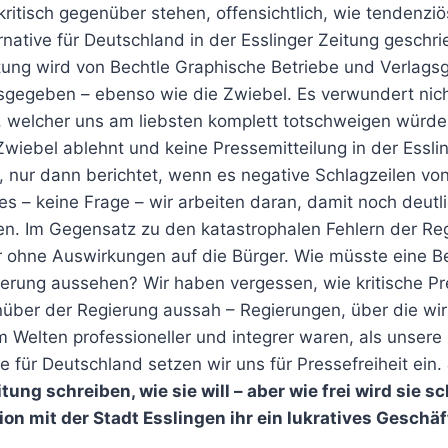
kritisch gegenüber stehen, offensichtlich, wie tendenziö
rnative für Deutschland in der Esslinger Zeitung geschri
itung wird von Bechtle Graphische Betriebe und Verlagsg
egeben – ebenso wie die Zwiebel. Es verwundert nich
 welcher uns am liebsten komplett totschweigen würde
Zwiebel ablehnt und keine Pressemitteilung in der Essli
t, nur dann berichtet, wenn es negative Schlagzeilen von
es – keine Frage – wir arbeiten daran, damit noch deutli
en. Im Gegensatz zu den katastrophalen Fehlern der Reg
r ohne Auswirkungen auf die Bürger. Wie müsste eine Be
ierung aussehen? Wir haben vergessen, wie kritische P
über der Regierung aussah – Regierungen, über die wir 
 Welten professioneller und integrer waren, als unsere
ve für Deutschland setzen wir uns für Pressefreiheit ein.
tung schreiben, wie sie will – aber wie frei wird sie 
ion mit der Stadt Esslingen ihr ein lukratives Geschä