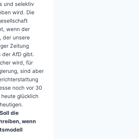
s und selektiv
eben wird. Die
esellschaft
t, wenn der
, der unsere
nger Zeitung
 der AfD gibt.
cher wird, für
ierung, sind aber
richterstattung
resse noch vor 30
heute glücklich
 heutigen.
Soll die
schreiben, wenn
ftsmodell