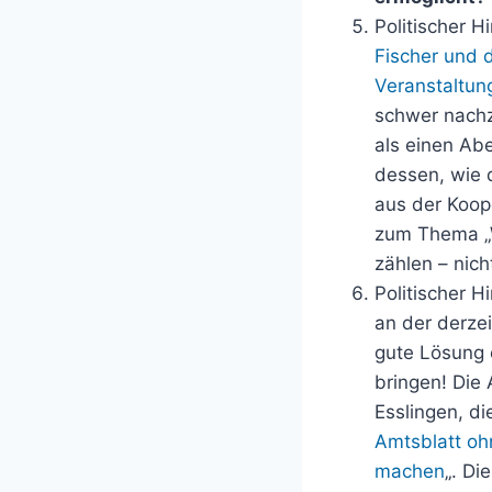
Politischer H
Fischer und 
Veranstaltun
schwer nachz
als einen Ab
dessen, wie 
aus der Koop
zum Thema „W
zählen – nich
Politischer 
an der derzei
gute Lösung e
bringen! Die 
Esslingen, di
Amtsblatt ohn
machen
„. Di