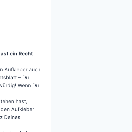
ast ein Recht
en Aufkleber auch
mtsblatt – Du
agwürdig! Wenn Du
stehen hast,
u den Aufkleber
tz Deines