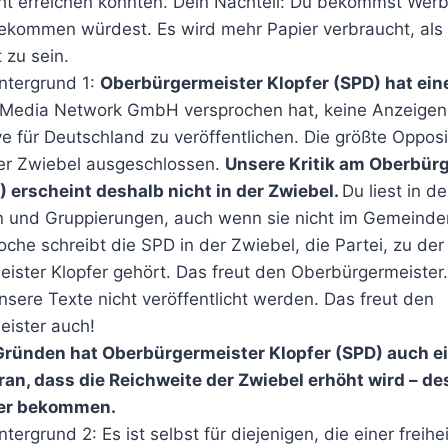
cht erreichen könnten. Dein Nachteil: Du bekommst Wer
bekommen würdest. Es wird mehr Papier verbraucht, als
t zu sein.
intergrund 1:
Oberbürgermeister Klopfer (SPD) hat eine
Media Network GmbH versprochen hat, keine Anzeigen
ve für Deutschland zu veröffentlichen. Die größte Opposi
der Zwiebel ausgeschlossen.
Unsere Kritik am Oberbür
) erscheint deshalb nicht in der Zwiebel.
Du liest in d
en und Gruppierungen, auch wenn sie nicht im Gemeinder
che schreibt die SPD in der Zwiebel, die Partei, zu der
ister Klopfer gehört. Das freut den Oberbürgermeister.
unsere Texte nicht veröffentlicht werden. Das freut den
ister auch!
Gründen hat Oberbürgermeister Klopfer (SPD) auch ei
ran, dass die Reichweite der Zwiebel erhöht wird – de
er bekommen.
ntergrund 2: Es ist selbst für diejenigen, die einer freihei