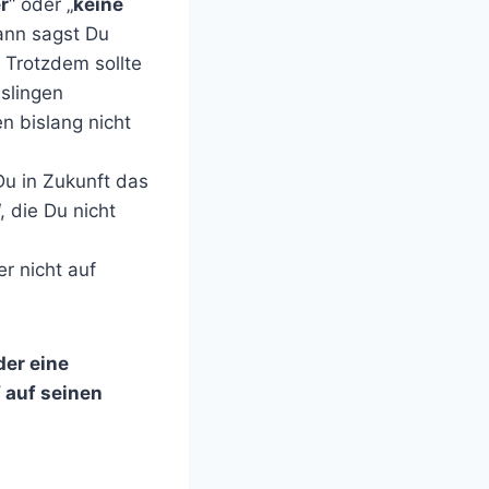
r
“ oder „
keine
dann sagst Du
! Trotzdem sollte
sslingen
en bislang nicht
Du in Zukunft das
 die Du nicht
r nicht auf
der eine
 auf seinen