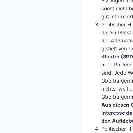
Esslingen ni
sonst nicht 
gut informier
Politischer H
die Südwest 
der Alternati
gezielt von 
Klopfer (SPD
allen Partei
sind. Jede Wo
Oberbürgerme
nichts, weil 
Oberbürgerme
Aus diesen 
Interesse da
den Aufkleb
Politischer Hi