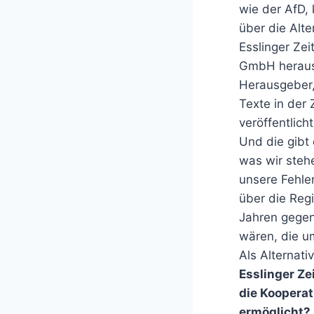
wie der AfD, 
über die Alte
Esslinger Ze
GmbH herausg
Herausgeber,
Texte in der 
veröffentlich
Und die gibt 
was wir steh
unsere Fehle
über die Reg
Jahren gegen
wären, die um
Als Alternati
Esslinger Zei
die Kooperat
ermöglicht?