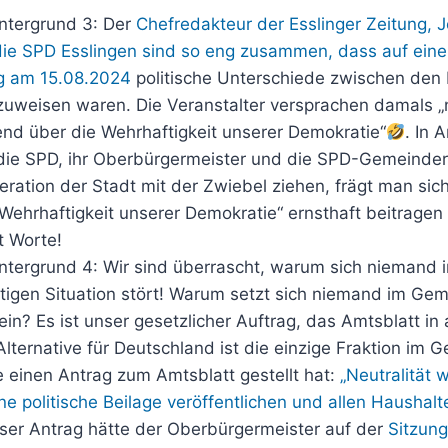
intergrund 3: Der
Chefredakteur der Esslinger Zeitung, 
die SPD Esslingen sind so eng zusammen, dass auf ei
g am 15.08.2024
politische Unterschiede zwischen den 
uweisen waren. Die Veranstalter versprachen damals „
end über die Wehrhaftigkeit unserer Demokratie“
. In 
die SPD, ihr Oberbürgermeister und die SPD-Gemeinderä
eration der Stadt mit der Zwiebel ziehen, frägt man sic
ehrhaftigkeit unserer Demokratie“ ernsthaft beitragen
t Worte!
Hintergrund 4: Wir sind überrascht, warum sich niemand
tigen Situation stört! Warum setzt sich niemand im Gem
in? Es ist unser gesetzlicher Auftrag, das Amtsblatt in 
Alternative für Deutschland ist die einzige Fraktion im 
e einen Antrag zum Amtsblatt gestellt hat:
„Neutralität 
e politische Beilage veröffentlichen und allen Haushalt
eser Antrag hätte der Oberbürgermeister auf der
Sitzun