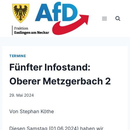
Zum
Inhalt
springen
TERMINE
Fünfter Infostand:
Oberer Metzgerbach 2
29. Mai 2024
Von Stephan Köthe
Diesen Samstag (01.06.2024) haben wir