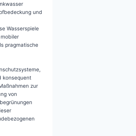
inkwasser
Kopfbedeckung und
se Wasserspiele
 mobiler
ls pragmatische
enschutzsysteme,
d konsequent
 Maßnahmen zur
ung von
nbegrünungen
ieser
bäudebezogenen