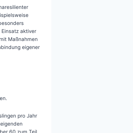
aresilienter
ispielsweise
besonders
Einsatz aktiver
on mit Maßnahmen
inbindung eigener
en.
slingen pro Jahr
steigenden
über 60 zum Teil