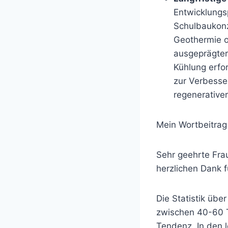
Entwicklungs
Schulbaukonz
Geothermie 
ausgeprägter
Kühlung erfo
zur Verbesse
regenerative
Mein Wortbeitrag
Sehr geehrte Fra
herzlichen Dank f
Die Statistik übe
zwischen 40-60 T
Tendenz. In den l