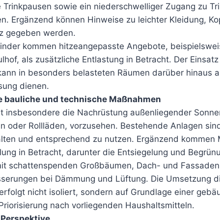
 Trinkpausen sowie ein niederschwelliger Zugang zu Tr
len. Ergänzend können Hinweise zu leichter Kleidung, 
z gegeben werden.
Kinder kommen hitzeangepasste Angebote, beispielswei
hof, als zusätzliche Entlastung in Betracht. Der Einsatz
kann in besonders belasteten Räumen darüber hinaus a
sung dienen.
ige bauliche und technische Maßnahmen
g ist insbesondere die Nachrüstung außenliegender Sonn
n oder Rollläden, vorzusehen. Bestehende Anlagen sin
halten und entsprechend zu nutzen. Ergänzend kommen
lung in Betracht, darunter die Entsiegelung und Begrün
mit schattenspenden Großbäumen, Dach- und Fassade
sserungen bei Dämmung und Lüftung. Die Umsetzung d
folgt nicht isoliert, sondern auf Grundlage einer ge
Priorisierung nach vorliegenden Haushaltsmitteln.
 Perspektive