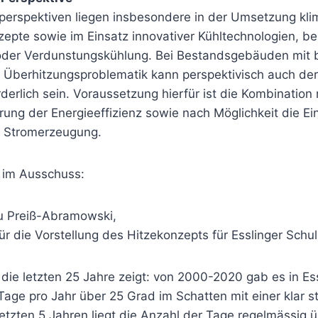
perspektiven liegen insbesondere in der Umsetzung klim
epte sowie im Einsatz innovativer Kühltechnologien, be
oder Verdunstungskühlung. Bei Bestandsgebäuden mit 
 Überhitzungsproblematik kann perspektivisch auch der 
rderlich sein. Voraussetzung hierfür ist die Kombinati
rung der Energieeffizienz sowie nach Möglichkeit die E
r Stromerzeugung.
 im Ausschuss:
u Preiß-Abramowski,
ür die Vorstellung des Hitzekonzepts für Esslinger Schul
r die letzten 25 Jahre zeigt: von 2000-2020 gab es in Es
age pro Jahr über 25 Grad im Schatten mit einer klar 
etzten 5 Jahren liegt die Anzahl der Tage regelmässig 