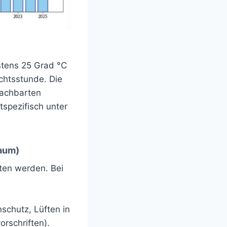
stens 25 Grad °C
ichtsstunde. Die
nachbarten
spezifisch unter
raum)
tten werden. Bei
schutz, Lüften in
orschriften).