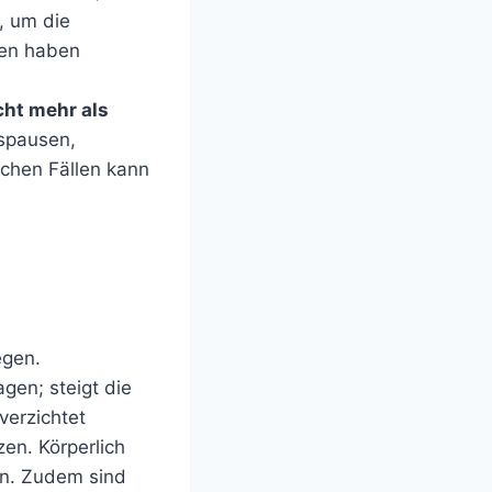
 um die
men haben
ht mehr als
gspausen,
nchen Fällen kann
egen.
gen; steigt die
verzichtet
en. Körperlich
ern. Zudem sind