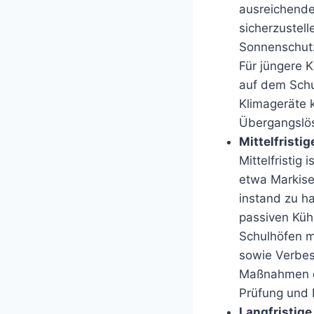
ausreichende
sicherzustel
Sonnenschut
Für jüngere 
auf dem Schul
Klimageräte 
Übergangslö
Mittelfrist
Mittelfristi
etwa Markise
instand zu 
passiven Küh
Schulhöfen 
sowie Verbe
Maßnahmen er
Prüfung und 
Langfristige